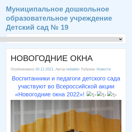
Муниципальное дошкольное
образовательное учреждение
Детский сад № 19
НОВОГОДНИЕ ОКНА
Опубликовано
30.12.2021
. Автор
redaktor
. Рубрика:
Новости
.
Воспитанники и педагоги детского сада
участвуют во Всероссийской акции
«Новогодние окна 2022»!